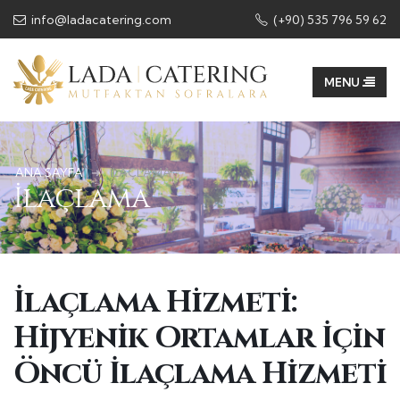
info@ladacatering.com
(+90) 535 796 59 62
ANA SAYFA
İLAÇLAMA
İlaçlama
İlaçlama Hizmeti:
Hijyenik Ortamlar İçin
Öncü İlaçlama Hizmeti