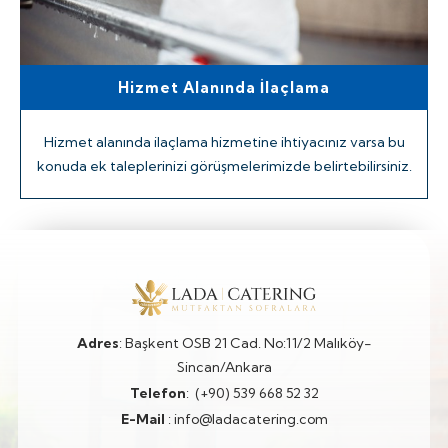
Etkinlik Öncesi Temizlik
Catering hizmeti verilecek alanında temizliğinin
sağlanması ve hijyen ortamının sağlanması için ek
talepleriniz için bize danışın.
Adres
: Başkent OSB 21 Cad. No:11/2 Malıköy-
Sincan/Ankara
Telefon
:
(+90) 539 668 52 32
E-Mail
:
info@ladacatering.com